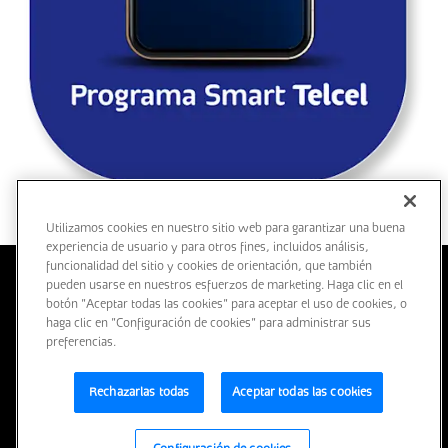
Utilizamos cookies en nuestro sitio web para garantizar una buena
experiencia de usuario y para otros fines, incluidos análisis,
funcionalidad del sitio y cookies de orientación, que también
pueden usarse en nuestros esfuerzos de marketing. Haga clic en el
botón "Aceptar todas las cookies" para aceptar el uso de cookies, o
TÉRMINOS Y CONDICIONES PARA EL USO DE MEDIOS
haga clic en "Configuración de cookies" para administrar sus
ELECTRÓNICOS
preferencias.
TÉRMINOS Y CONDICIONES DE LA WEB
AVISO DE PRIVACIDAD
Rechazarlas todas
Aceptar todas las cookies
CONTACTO
Respaldado por Asurion 2026