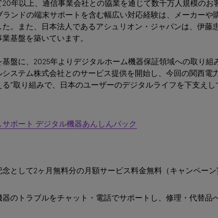
20年以上、通信事業会社との協業を通じて数千万人規模のお客
主要ブランドの端末サポートを含む幅広い対応経験は、メーカー
した。また、日本法人であるアシュリオン・ジャパンは、伊藤
事業基盤を築いています。
基盤に、2025年よりデジタルホーム機器保証領域への取り組
ルシステム株式会社とのサービス提供を開始し、今回の関西電力
える”取り組みで、日本のユーザーのデジタルライフを下支えし
しサポート デジタル機器あんしんパック
）
記念として2ヶ月無料分の月額サービス料金無料
（キャンペーン実
機器のトラブルをチャット・電話でサポートし、修理・代替品