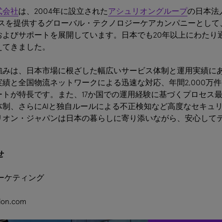
式会社
は、2004年に設立された
アシュリオングループ
の日本法
ビスを提供するグローバル・テクノロジーケアカンパニーとし
およびサポートを展開しています。日本でも20年以上にわたり
えてきました。
強みは、日本市場に根ざした幅広いサービス体制と運用実績に
績と全国物流ネットワークによる迅速な対応、年間2,000万
ートが特長です。また、17か国での運用経験に基づくプロセス
体制、さらにAIと独自ルールによる不正検知など高度なセキュ
リオン・ジャパンは日本の暮らしに寄り添いながら、安心して
せ
ーケティング
rion.com