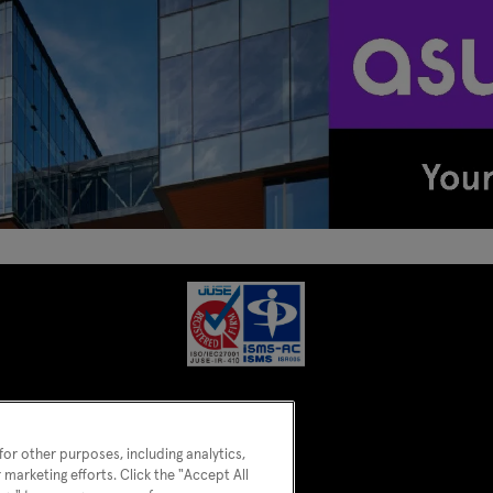
or other purposes, including analytics,
 marketing efforts. Click the "Accept All