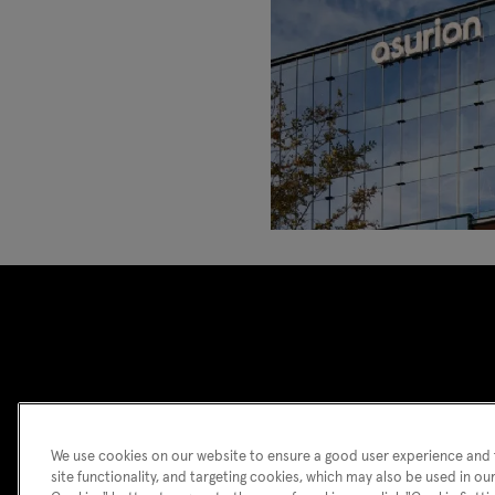
We use cookies on our website to ensure a good user experience and f
site functionality, and targeting cookies, which may also be used in our