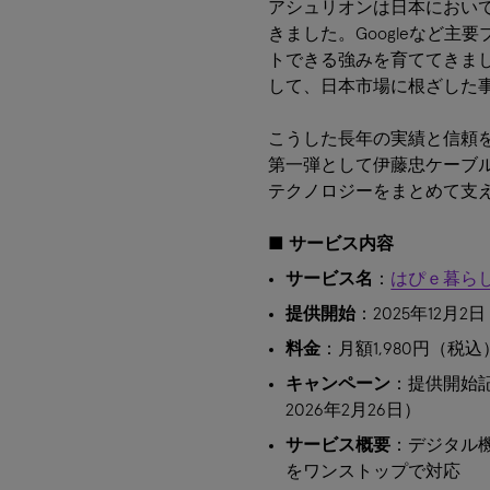
アシュリオンは日本において
きました。Googleなど
トできる強みを育ててきま
して、日本市場に根ざした
こうした長年の実績と信頼を
第一弾として伊藤忠ケーブ
テクノロジーをまとめて支
■
サービス内容
サービス名
：
はぴｅ暮ら
提供開始
：2025年12月2日
料金
：月額1,980円（税込
キャンペーン
：提供開始
2026年2月26日）
サービス概要
：デジタル
をワンストップで対応