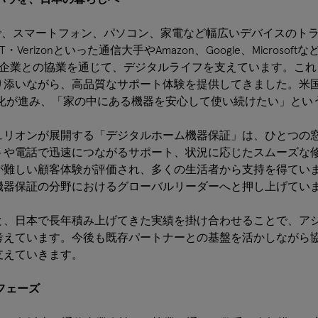
国で、スマートフォン、パソコン、家電など幅広いデバイスのト
Verizonといった通信大手やAmazon、Google、Microsof
ー企業との協業を通じて、デジタルライフを支えています。これ
り添いながら、高品質なサポート体験を提供してきました。米
雑化が進み、「家の中にある機器を安心して使い続けたい」とい
ュリオンが展開する「デジタルホーム機器保証」は、ひとつの
トや電話で迅速につながるサポート、状況に応じたスムーズな
が難しい顧客体験が評価され、多くの生活者から支持を得てい
機器保証の分野におけるグローバルリーダーへと押し上げてい
と、日本で長年積み上げてきた実績を掛け合わせることで、ア
考えています。今後も既存パートナーとの基盤を活かしながら
支えていきます。
フェーズ