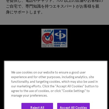
を提供し、電話やチャット、700 以上の店舗やお客様の
ご自宅で、専門知識を持つエキスパートがお客様を親
身にサポートします。
We use cookies on our website to ensure a good user
experience and for other purposes, including analytics, site
functionality, and targeting cookies, which may also be used in
ホーム
会社概要
パートナーサービス
カルチャー
キャリア
our marketing efforts. Click the "Accept All Cookies" button to
agree to the use of cookies, or click "Cookie Settings" to
グローバル
ニュースルーム
サイトポリシー
manage your preferences.
プライバシーポリシー
情報セキュリティ基本方針
Reject All
Accept All Cookies