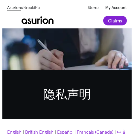
Asurion
uBreakiFix
Stores
My Account
Claims
隐私声明
English
|
British English
|
Español
|
Français (Canada)
|
中文